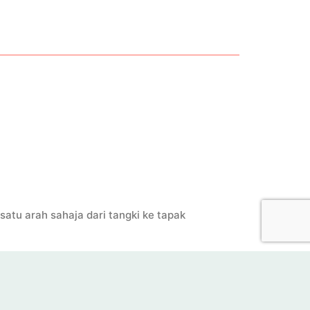
satu arah sahaja dari tangki ke tapak
mberikan tahap prestasi yang lebih tinggi.