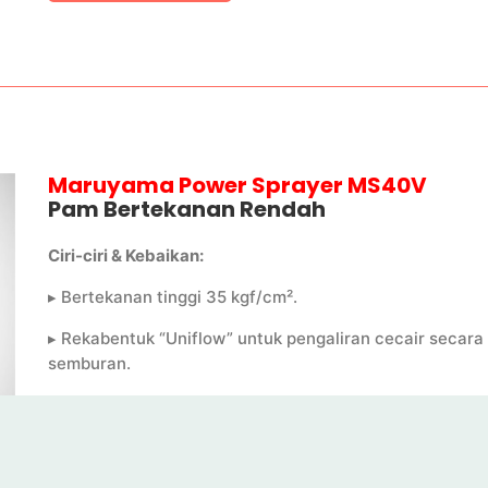
Maruyama Power Sprayer MS40V
Pam Bertekanan Rendah
Ciri-ciri & Kebaikan:
▸ Bertekanan tinggi 35 kgf/cm
²
.
▸ Rekabentuk “Uniflow” untuk pengaliran cecair secara 
semburan.
▸ Rekabentuk ini menjadikan mesin lebih tahan serta me
▸ Kadar sedutan 40 lit/min.